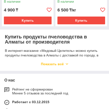
В наличии
В наличии
4 900
6 500
₸
₸/кг
Купить
Купить
Купить продукты пчеловодства в
Алматы от производителя
В интернет-магазине «Медовый Целитель» можно купить
продукты пчеловодства в Алматы с доставкой по городу, в
Астану и другие регионы Казахстана. Мы производим и
Показать всё
предлагаем натуральные пчелопродукты для тех, кто любит
мёд, выбирает полезные продукты для семьи и хочет
понимать, что именно покупает. В категории представлены
маточное молочко, прополис, соты, воск, забрус, пыльца,
О нас
перга, огнёвка и вощина. Товары подходят для домашнего
рациона, подарков, ухода, сезонного запаса и осознанного
Рейтинг не сформирован
выбора натуральных продуктов на основе пчеловодства.
Менее 5 отзывов за последний год
Ассортимент продуктов пчеловодства для
Работает с 03.12.2015
здоровья и ежедневного рациона