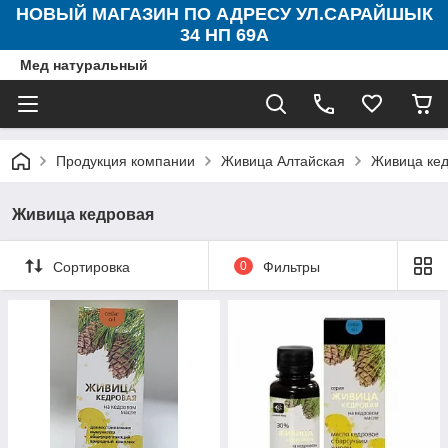
НОВЫЙ МАГАЗИН ПО АДРЕСУ УЛ.САРАЙШЫК
34 НП 69А
Мед натуральный
Продукция компании
Живица Алтайская
Живица ке
Живица кедровая
Сортировка
0
Фильтры