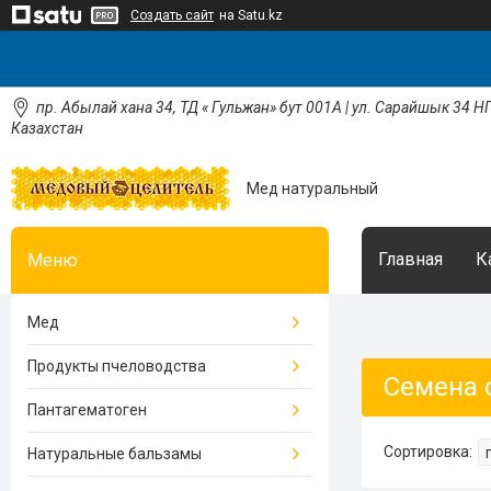
Создать сайт
на Satu.kz
пр. Абылай хана 34, ТД « Гульжан» бут 001А | ул. Сарайшык 34 НП
Казахстан
Мед натуральный
Главная
К
Мед
Продукты пчеловодства
Семена 
Пантагематоген
Натуральные бальзамы