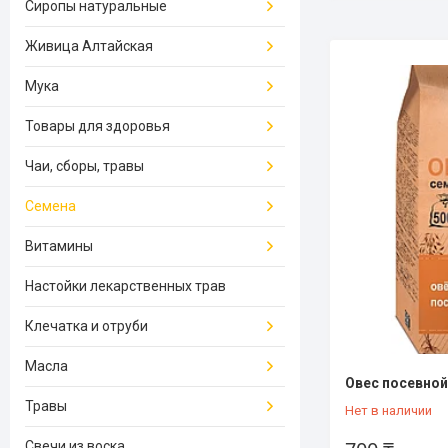
Сиропы натуральные
Живица Алтайская
Мука
Товары для здоровья
Чаи, сборы, травы
Семена
Витамины
Настойки лекарственных трав
Клечатка и отруби
Масла
Овес посевной
Травы
Нет в наличии
Свечи из воска