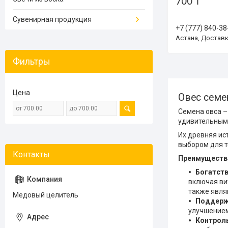
700 ₸
Сувенирная продукция
+7 (777) 840-38
Астана, Достав
Фильтры
Цена
Овес семе
Семена овса –
удивительным 
Их древняя ис
выбором для т
Преимущества
Богатст
включая ви
также явля
Медовый целитель
Поддерж
улучшением
Контроль