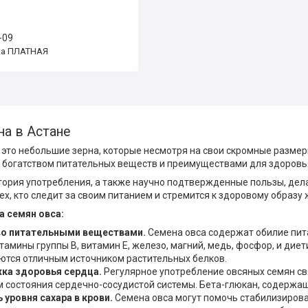
-09
ка ПЛАТНАЯ
на в Астане
 это небольшие зерна, которые несмотря на свои скромные разме
богатством питательных веществ и преимуществами для здоровь
тория употребления, а также научно подтвержденные пользы, де
ех, кто следит за своим питанием и стремится к здоровому образу 
 семян овса:
во питательными веществами.
Семена овса содержат обилие пит
тамины группы B, витамин Е, железо, магний, медь, фосфор, и диет
ются отличным источником растительных белков.
ка здоровья сердца.
Регулярное употребление овсяных семян св
 состояния сердечно-сосудистой системы. Бета-глюкан, содержащи
 уровня сахара в крови.
Семена овса могут помочь стабилизирова