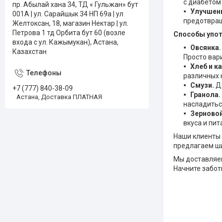
с диабетом
пр. Абылай хана 34, ТД « Гульжан» бут
Улучшен
001А | ул. Сарайшык 34 НП 69а | ул
предотвращ
Желтоксан, 18, магазин Нектар | ул.
Петрова 1 тд Орбита бут 60 (возле
Способы упот
входа с ул. Кажымукан), Астана,
Овсянка
Казахстан
Просто вар
Хлеб и к
различных 
Смузи.
Д
+7 (777) 840-38-09
Гранола.
Астана, Доставка ПЛАТНАЯ
насладитьс
Зерновой
вкуса и пит
Наши клиенты
предлагаем ши
Мы доставляем
Начните забот