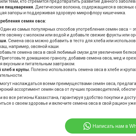
 или теми, кто стремится предотвратить развитие данного заболев
ие пищеварения.
Диетические волокна, содержащиеся в овсяных 
ая запоры и поддерживая здоровую микрофлору кишечника.
ребления семян овса:
.
Один из самых популярных способов употребления семян овса – э
ите овсянку с молоком или водой и добавьте свежие фрукты или оре
аши.
Семена овса можно добавить в тесто для хлеба или использов
каш, например, овсяной каши.
обавьте семена овса в свой любимый смузи для увеличения белков
Приготовьте домашнюю гранолу, добавив семена овса, мед и орех
я вкусным и питательным завтраком.
 хлеб и крупы.
Полезно использовать семена овса в хлебе и крупа
ательности.
 могут наслаждаться всеми преимуществами семян овса, предлаг
рокий ассортимент семян овса от лучших производителей, обеспе
 во все регионы Казахстана, гарантируя удобство покупки и дост
иться о своем здоровье и включите семена овса в свой рацион уже
Написать нам в W