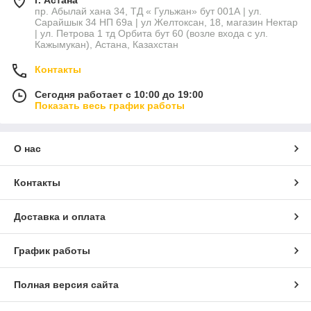
г. Астана
ЖИВИЦА АЛТАЙСКАЯ В АСТАНЕ
пр. Абылай хана 34, ТД « Гульжан» бут 001А | ул.
Сарайшык 34 НП 69а | ул Желтоксан, 18, магазин Нектар
Живица Алтайская является натуральной жевательной
| ул. Петрова 1 тд Орбита бут 60 (возле входа с ул.
Кажымукан), Астана, Казахстан
резинок, изготовленная из натуральных ингредиентов без
добавления красителей, добавок и консервантов. Алтайская
Контакты
Живица обладает клеящими и бактерицидными свойствами,
такая резинка отлично очистит ваши зубы от остатков еды и
Сегодня работает с 10:00 до 19:00
продезинфицирует ротовую полость, а также поможет при
Показать весь график работы
укачивании.
1.
О нас
Живица кедровая с кедровым маслом 15%
2.
Контакты
Смолка кедровая
3.
Живица кедровая 30%
Доставка и оплата
4.
Живица кедровая с жиром барсука
График работы
5.
Живица кедровая с лапчаткой белой
Полная версия сайта
6.
Живица кедровая с прополисом 15%