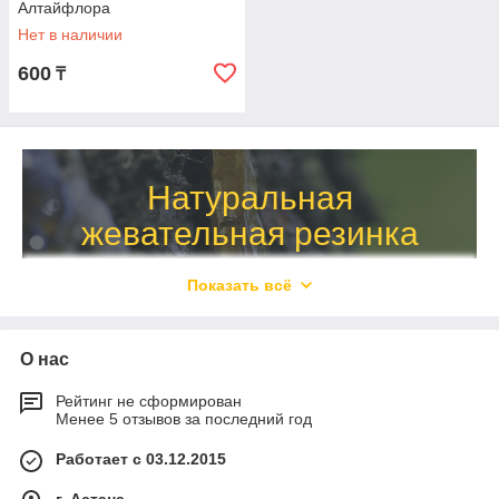
Алтайфлора
Нет в наличии
600
₸
Натуральная
жевательная резинка
Предлагаем вашему вниманию
Показать всё
жевательную резинку на основе
Алтайской Живицы в ассортименте.
О нас
Рейтинг не сформирован
Посмотреть каталог
Менее 5 отзывов за последний год
Работает с 03.12.2015