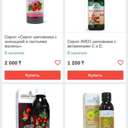
Сироп «Сироп шиповника с
эхинацеей и листьями
Сироп AVEO шиповника с
малины»
витаминами С и E,
В наличии
В наличии
2 000
1 200
₸
₸
Купить
Купить