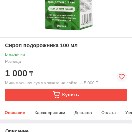
Сироп подорожника 100 мл
В наличии
Розница
1 000
₸
Минимальная сумма заказа на сайте — 5 000 ₸
Купить
Описание
Характеристики
Доставка
Оплата
Усл
Описание