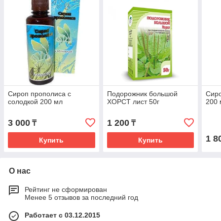
Сироп прополиса с
Подорожник большой
Сиро
солодкой 200 мл
ХОРСТ лист 50г
200 
3 000
1 200
₸
₸
1 8
Купить
Купить
О нас
Рейтинг не сформирован
Менее 5 отзывов за последний год
Работает с 03.12.2015