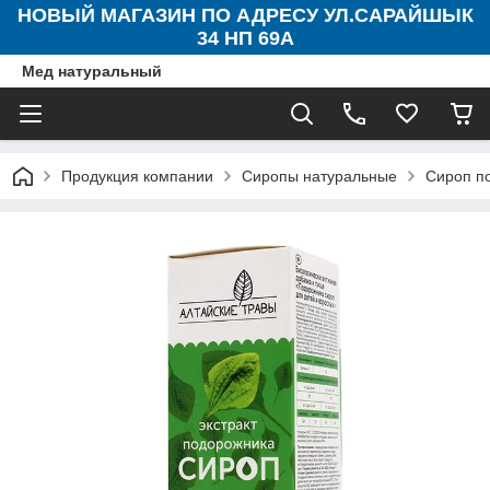
НОВЫЙ МАГАЗИН ПО АДРЕСУ УЛ.САРАЙШЫК
34 НП 69А
Мед натуральный
Продукция компании
Сиропы натуральные
Сироп п