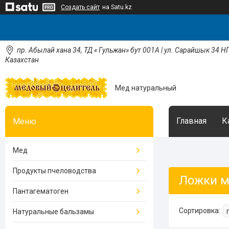
Создать сайт
на Satu.kz
пр. Абылай хана 34, ТД « Гульжан» бут 001А | ул. Сарайшык 34 НП
Казахстан
Мед натуральный
Главная
К
Мед
Продукты пчеловодства
Ложки 
Пантагематоген
Натуральные бальзамы