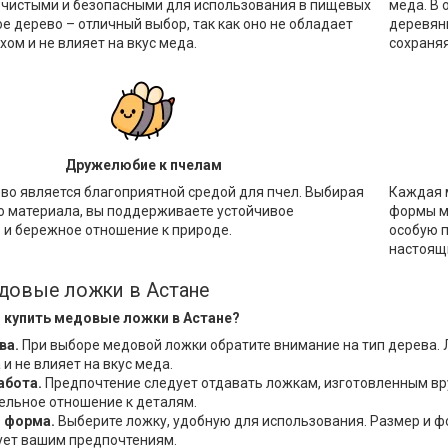
 чистыми и безопасными для использования в пищевых
меда. В 
е дерево – отличный выбор, так как оно не обладает
деревян
ом и не влияет на вкус меда.
сохраняя
Дружелюбие к пчелам
во является благоприятной средой для пчел. Выбирая
Каждая м
го материала, вы поддерживаете устойчивое
формы мо
 и бережное отношение к природе.
особую п
настоящ
довые ложки в Астане
и купить медовые ложки в Астане?
ва.
При выборе медовой ложки обратите внимание на тип дерева. Л
и не влияет на вкус меда.
абота.
Предпочтение следует отдавать ложкам, изготовленным вр
ельное отношение к деталям.
и форма.
Выберите ложку, удобную для использования. Размер и фо
ует вашим предпочтениям.