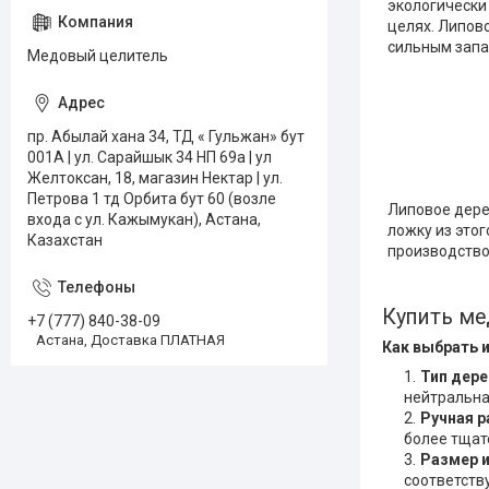
экологически
целях. Липово
сильным запах
Медовый целитель
пр. Абылай хана 34, ТД « Гульжан» бут
001А | ул. Сарайшык 34 НП 69а | ул
Желтоксан, 18, магазин Нектар | ул.
Петрова 1 тд Орбита бут 60 (возле
Липовое дере
входа с ул. Кажымукан), Астана,
ложку из это
Казахстан
производство
Купить ме
+7 (777) 840-38-09
Астана, Доставка ПЛАТНАЯ
Как выбрать 
Тип дере
нейтральна 
Ручная р
более тщат
Размер 
соответств