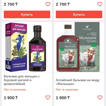
2 700
2 700
₸
₸
Купить
Купить
Бальзам для женщин,с
боровой маткой и
Алтайский бальзам на меду
кровохлёбкой.
«Малышок»
Нет в наличии
Нет в наличии
1 900
1 900
₸
₸