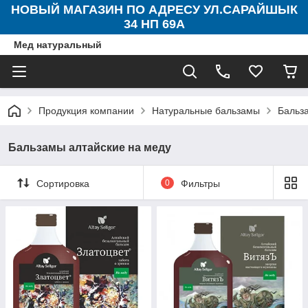
НОВЫЙ МАГАЗИН ПО АДРЕСУ УЛ.САРАЙШЫК
34 НП 69А
Мед натуральный
Продукция компании
Натуральные бальзамы
Бальз
Бальзамы алтайские на меду
Сортировка
0
Фильтры