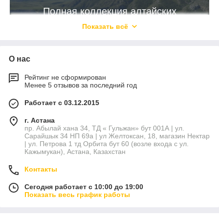
Полная коллекция алтайских
бальзамов на меду
Показать всё
О нас
Посмотреть каталог
Рейтинг не сформирован
Менее 5 отзывов за последний год
ЛЕЧЕБНЫЕ БАЛЬЗАМЫ НА МЕДУ
Работает с 03.12.2015
Представляем вашему вниманию коллекцию натуральных
г. Астана
пр. Абылай хана 34, ТД « Гульжан» бут 001А | ул.
лечебных алтайских бальзамов на меду от известной на весь
Сарайшык 34 НП 69а | ул Желтоксан, 18, магазин Нектар
мир компании «Алтайский букет». Появившись в продаже в
| ул. Петрова 1 тд Орбита бут 60 (возле входа с ул.
2012 году, уникальная линейка бальзамов завоевала
Кажымукан), Астана, Казахстан
репутацию высококачественного и проверенного продукта.
Контакты
1.
Бальзам «Златоцвет»
Сегодня работает с 10:00 до 19:00
Показать весь график работы
2.
Бальзам «Идиллия»