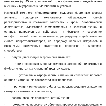
менопаузе (до 45 лет), вызванной стресс-факторами и воздействием
внешних и внутренних неблагоприятных условий.
Нативный комплекс
«Реклиманорм»
содержит биогенные формы
активных природных компонентов, обладающие полной
растворимостью в клеточных жидкостях и крови, биологической
доступностью, адекватной совместимостью с клетками тканей и
органов, направленным действием на функции и состояние
гипофизотропной зоны гипоталамуса, регулирующим действием на
синтез нейротрансмиттеров, на передачу нервных импульсов и
механизмы циклических овуляторных процессов в гипофизе,
способствует:
·
регуляции секреции эстрогенов в яичниках;
·
предотвращению гиперпластических изменений эндометрия и
фиброзно-кистозных изменений грудных желез;
·
устранению атрофических изменений слизистых половых
органов и устранению воспалительных процессов;
·
регуляции минерального баланса, предупреждению выведения
кальция и симптомов остеопороза;
·
восстановлению плотности костной ткани;
·
сохранению нормальных обменных процессов, предупреждению