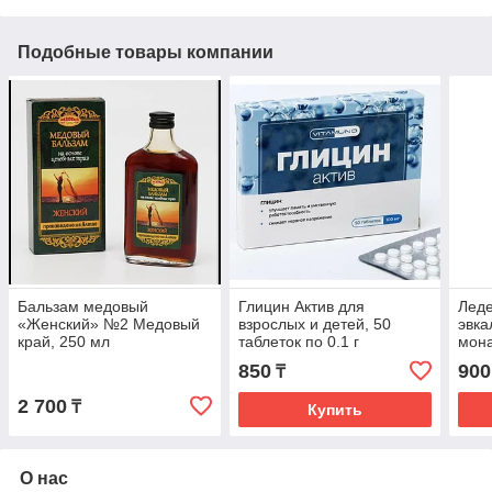
Подобные товары компании
Бальзам медовый
Глицин Актив для
Леде
«Женский» №2 Медовый
взрослых и детей, 50
эвка
край, 250 мл
таблеток по 0.1 г
мон
850
900
₸
2 700
₸
Купить
О нас