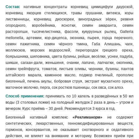
Состав:
нативные концентраты корневищ цимицифуги даурской,
корневищ якорцев стелющихся, травы грушанки, витекса, коры
лиственницы, корневищ диоскореи, виноградных зёрен, ревеня
огородного, воробейника, яснотки, семян амаранта, семян
расторопши, тысячелистника, фасоли, кукурузных рылец, Galleria
mellonella, артемии, кор-дицепса, зюзника, пырея, горца перечного,
семян пажитника, семян чёрного тмина, Габа Алишань, чаги,
моллюсков, морских водорослей, перегородок грецкого ореха,
боярышника, шиповника, цвета бузины, рейши, весёлки, уснеи, падуба,
шикши, сагаан-дали, женьшеня, очанки, лапачо, лапчатки, окопника,
семян грейпфрута, томатов, листьев оливы, черники, бузины, пантов
алтайского марала, каменное масло, подмор пчелиный, прополис
биогенный, печень акулы, бобровая струя, экстракт мускатного ореха,
маточное молочко, перга, сок ростков пшеницы, сок овса, сок алоэ.
Способ применения:
принимать по 10 капель в разведённых в 50 мл
воды (3 столовых ложки) на голодный желудок 2 раза в день – утром и
вечером. Курс приёма – 30 дней. Рекомендуется 3 курса в год.
Биогенный нативный комплекс
«Реклиманорм»
не содержит
синтетических, лекарственных, генномодифицированных веществ,
гормонов, консервантов, не оказывает снотворного и седативного
действия, не влияет на внимание и моторику. Возможен приём при