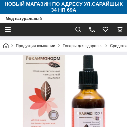
НОВЫЙ МАГАЗИН ПО АДРЕСУ УЛ.САРАЙШЫК
34 НП 69А
Мед натуральный
Продукция компании
Товары для здоровья
Средства