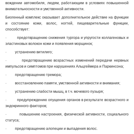
вождении автомобиля, людям, работающим в условиях повышенной
внимательносности и умственной активности.
Биогенный комплекс оказывает дополнительное действие на функции
и состояние кожи, волос, ногтей, пищеварительные функции,
способствует:
·
предотвращению снижения тургора и упругости коллагеновых и
эластиновых волокон кожи и появления морщинок;
·
устранению витилиго;
·
предотвращению возрастных изменений передачи нервных
импульсов и симптомов при нарушениях Альцгеймера и Паркинсона;
·
предотвращению тремора;
·
восстановлению памяти, умственной активности и внимания;
·
устранению слабости мышц, в т.ч. мочевого пузыря;
·
предупреждению опущения органов в результате возрастного и
эндокринного факторов;
·
повышению настроения, физической активности, социального
статуса;
·
предотвращению алопеции и выпадения волос.