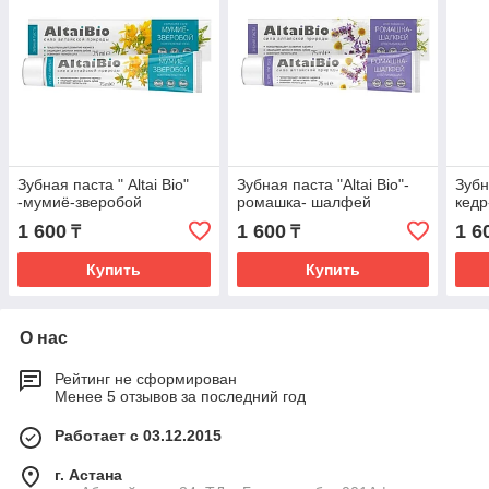
Зубная паста " Altai Bio"
Зубная паста "Altai Bio"-
Зубн
-мумиё-зверобой
ромашка- шалфей
кедр
1 600
1 600
1 6
₸
₸
Купить
Купить
О нас
Рейтинг не сформирован
Менее 5 отзывов за последний год
Работает с 03.12.2015
г. Астана