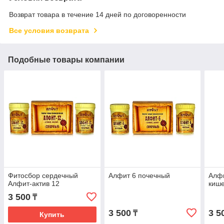
Возврат товара в течение 14 дней по договоренности
Все условия возврата
Подобные товары компании
Фитосбор сердечный
Алфит 6 почечный
Алфи
Алфит-актив 12
киш
3 500
₸
3 500
3 5
₸
Купить