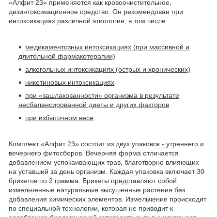
«Алфит 23» применяется как кровоочистительное,
дезинтоксикационное средство. Он рекомендован при
интоксикациях различной этиологии, в том числе:
медикаментозных интоксикациях (при массивной и
длительной фармакотерапии)
алкогольных интоксикациях (острых и хронических)
никотиновых интоксикациях
при «зашлакованности» организма в результате
несбалансированной диеты и других факторов
при избыточном весе
Комплект «Алфит 23» состоит из двух упаковок - утреннего и
вечернего фитосборов.
Вечерняя форма отличается
добавлением успокаивающих трав, благотворно влияющих
на уставший за день организм.
Каждая упаковка включает 30
брикетов по 2 грамма. Брикеты представляют собой
измельченные натуральные высушенные растения без
добавления химических элементов.
Измельчение происходит
по специальной технологии, которая не приводит к