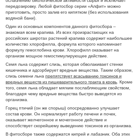
ослаблению биологической активности сырья и исключает
передозировку.
Любой фитосбор серии «Алфит» можно
приготовить, просто залив его кипятком (без использования
водяной бани).
Один из основных компонентов данного фитосбора –
знакомая всем
крапива. Из всех произрастающих на
российских широтах растений крапива содержит наибольшее
количество хлорофилла, формула которого напоминает
формулу гемоглобина крови. Хлорофилл оказывает на
организм мощное гемостимулирующее действие.
Семя льна
содержит слизь, которая обволакивает стенки
кишечника и адсорбирует вредные вещества. Таким образом,
слизь семени льна
препятствует всасыванию токсинов и
вредных веществ из пищеварительного тракта в кровь
. Кроме
того, семя льна обладает мягким послабляющим свойством,
благодаря чему вредные вещества быстро выводятся из
организма.
Горец птичий
(он же спорыш) опосредованно улучшает
состав крови. Он нормализует работу печени и почек,
оказывает желчегонное и мочегонное действие и
способствует скорейшему выведению токсинов из организма.
В фитосборе также содержатся
кипрей
и
лабазник. Оба этих