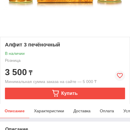
Алфит 3 печёночный
В наличии
Розница
3 500
₸
Минимальная сумма заказа на сайте — 5 000 ₸
Купить
Описание
Характеристики
Доставка
Оплата
Усл
Описание