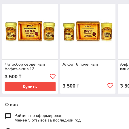
Фитосбор сердечный
Алфит 6 почечный
Алфи
Алфит-актив 12
киш
3 500
₸
3 500
3 5
₸
Купить
О нас
Рейтинг не сформирован
Менее 5 отзывов за последний год