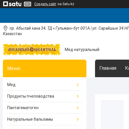
Создать сайт
на Satu.kz
пр. Абылай хана 34, ТД « Гульжан» бут 001А | ул. Сарайшык 34 НП
Казахстан
Мед натуральный
Главная
К
Мед
Продукты пчеловодства
Пантагематоген
Натуральные бальзамы