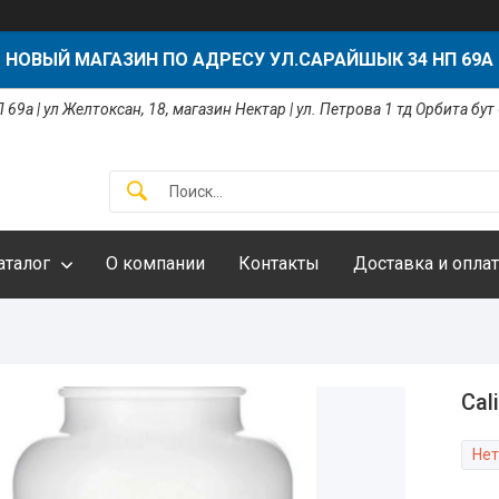
НОВЫЙ МАГАЗИН ПО АДРЕСУ УЛ.САРАЙШЫК 34 НП 69А
 69а | ул Желтоксан, 18, магазин Нектар | ул. Петрова 1 тд Орбита бут
аталог
О компании
Контакты
Доставка и оплат
Cal
Нет