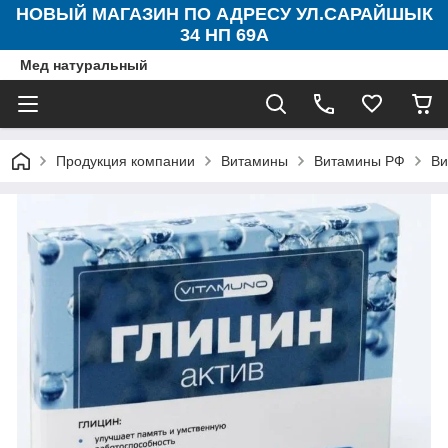
НОВЫЙ МАГАЗИН ПО АДРЕСУ УЛ.САРАЙШЫК
34 НП 69А
Мед натуральный
Продукция компании
Витамины
Витамины РФ
Ви