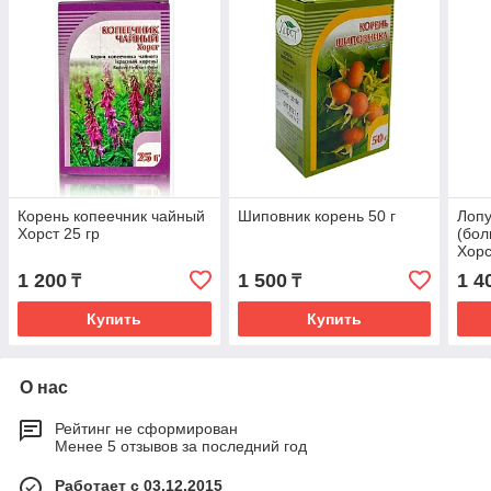
Корень копеечник чайный
Шиповник корень 50 г
Лоп
Хорст 25 гр
(бол
Хорс
1 200
1 500
1 4
₸
₸
Купить
Купить
О нас
Рейтинг не сформирован
Менее 5 отзывов за последний год
Работает с 03.12.2015