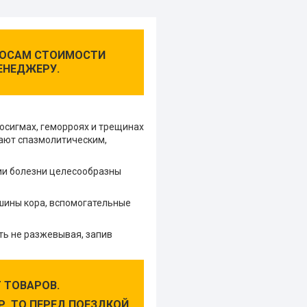
ПРОСАМ СТОИМОСТИ
ЕНЕДЖЕРУ.
хосигмах, геморроях и трещинах
дают спазмолитическим,
нии болезни целесообразны
ушины кора, вспомогательные
ить не разжевывая, запив
 ТОВАРОВ.
, ТО ПЕРЕД ПОЕЗДКОЙ