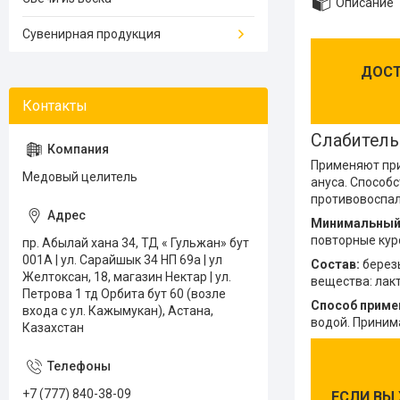
Описание
Сувенирная продукция
ДОСТ
Слабитель
Применяют при
Медовый целитель
ануса. Способ
противовоспа
Минимальный 
повторные курс
пр. Абылай хана 34, ТД « Гульжан» бут
001А | ул. Сарайшык 34 НП 69а | ул
Состав:
березы
Желтоксан, 18, магазин Нектар | ул.
вещества: лакт
Петрова 1 тд Орбита бут 60 (возле
Способ приме
входа с ул. Кажымукан), Астана,
водой. Принима
Казахстан
+7 (777) 840-38-09
ЕСЛИ ВЫ