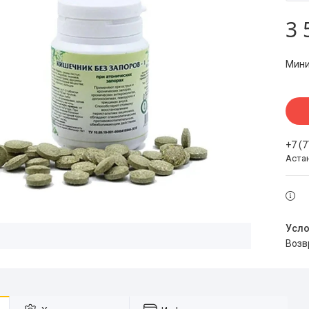
3 
Мини
+7 (
Аста
воз