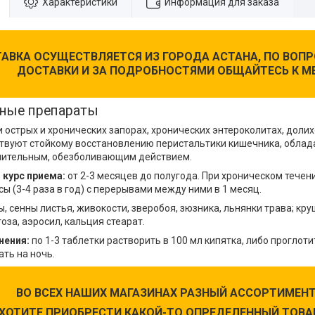
Характеристики
Информация для заказа
АВКА ОСУЩЕСТВЛЯЕТСЯ ИЗ ГОРОДА АСТАНА, ПО ВО
ДОСТАВКИ И ЗА ПОДРОБНОСТЯМИ ОБЩАЙТЕСЬ К М
ные препараты
 острых и хронических запорах, хронических энтероколитах, доли
ствуют стойкому восстановлению перистальтики кишечника, обла
лительным, обезболивающим действием.
курс приема:
от 2-3 месяцев до полугода. При хроническом тече
ы (3-4 раза в год) с перерывами между ними в 1 месяц.
, сенны листья, живокости, зверобоя, зюзника, льнянки трава; кр
оза, аэросил, кальция стеарат.
нения:
по 1-3 таблетки растворить в 100 мл кипятка, либо проглот
ть на ночь.
ВО ВСЕХ НАШИХ МАГАЗИНАХ РАЗНЫЙ АССОРТИМЕНТ
 ХОТИТЕ ПРИОБРЕСТИ КАКОЙ-ТО ОПРЕДЕЛЕННЫЙ ТОВАР