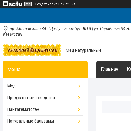
Создать сайт
на Satu.kz
пр. Абылай хана 34, ТД « Гульжан» бут 001А | ул. Сарайшык 34 НП
Казахстан
Мед натуральный
Главная
К
Мед
Продукты пчеловодства
Пантагематоген
Натуральные бальзамы