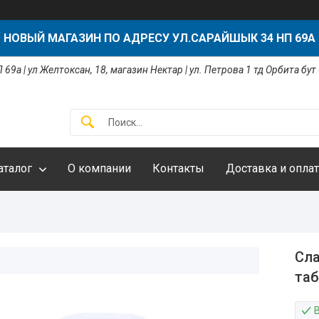
НОВЫЙ МАГАЗИН ПО АДРЕСУ УЛ.САРАЙШЫК 34 НП 69А
 69а | ул Желтоксан, 18, магазин Нектар | ул. Петрова 1 тд Орбита бут
аталог
О компании
Контакты
Доставка и оплат
Сла
та