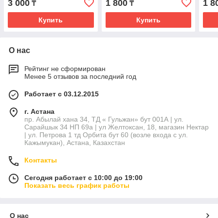
3 000
1 800
1 8
₸
₸
Купить
Купить
О нас
Рейтинг не сформирован
Менее 5 отзывов за последний год
Работает с 03.12.2015
г. Астана
пр. Абылай хана 34, ТД « Гульжан» бут 001А | ул.
Сарайшык 34 НП 69а | ул Желтоксан, 18, магазин Нектар
| ул. Петрова 1 тд Орбита бут 60 (возле входа с ул.
Кажымукан), Астана, Казахстан
Контакты
Сегодня работает с 10:00 до 19:00
Показать весь график работы
О нас