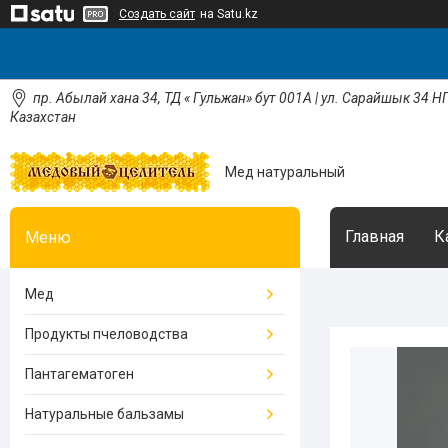
Создать сайт
на Satu.kz
пр. Абылай хана 34, ТД « Гульжан» бут 001А | ул. Сарайшык 34 НП
Казахстан
Мед натуральный
Главная
К
Мед
Продукты пчеловодства
Пантагематоген
Натуральные бальзамы