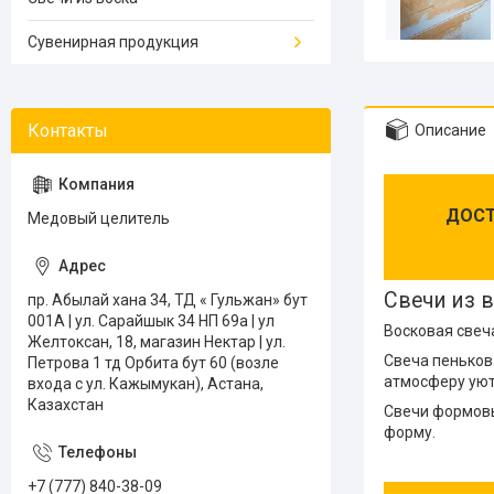
Сувенирная продукция
Описание
ДОСТ
Медовый целитель
Свечи из 
пр. Абылай хана 34, ТД « Гульжан» бут
001А | ул. Сарайшык 34 НП 69а | ул
Восковая свеча
Желтоксан, 18, магазин Нектар | ул.
Свеча пеньков
Петрова 1 тд Орбита бут 60 (возле
атмосферу уют
входа с ул. Кажымукан), Астана,
Казахстан
Свечи формовы
форму.
+7 (777) 840-38-09