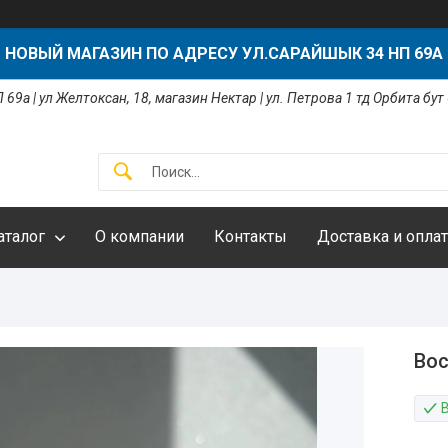
НОВЫЙ МАГАЗИН ПО АДРЕСУ УЛ.САРАЙШЫК 34 НП 69А
 69а | ул Желтоксан, 18, магазин Нектар | ул. Петрова 1 тд Орбита бут
аталог
О компании
Контакты
Доставка и оплат
Вос