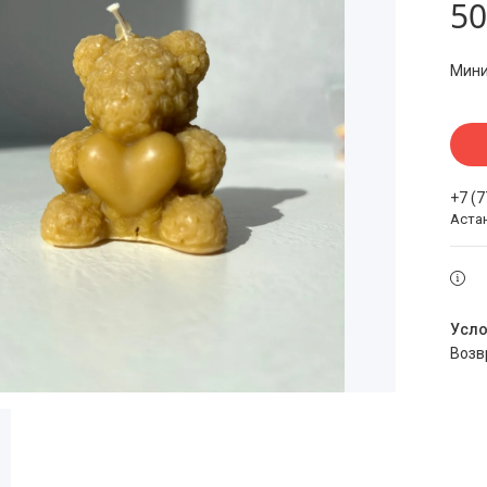
50
Мини
+7 (
Аста
воз