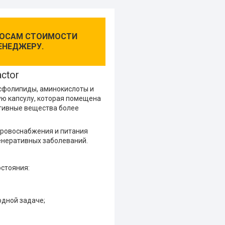
ПРОСАМ СТОИМОСТИ
ЕНЕДЖЕРУ.
ctor
сфолипиды, аминокислоты и
ю капсулу, которая помещена
ктивные вещества более
кровоснабжения и питания
енеративных заболеваний.
стояния:
одной задаче;