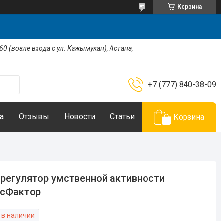
Корзина
 60 (возле входа с ул. Кажымукан), Астана,
+7 (777) 840-38-09
а
Отзывы
Новости
Статьи
Корзина
регулятор умственной активности
асФактор
 в наличии