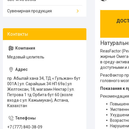
Сувенирная продукция
ДОСТ
Натуральн
ReasFactor (Р
жирные Омега-
Медовый целитель
в среду-актив
доступными и 
РеасФактор пр
пр. Абылай хана 34, ТД « Гульжан» бут
головного моз
001А | ул. Сарайшык 34 НП 69а | ул
Показания к 
Желтоксан, 18, магазин Нектар | ул.
Петрова 1 тд Орбита бут 60 (возле
Рекомендациям
входа с ул. Кажымукан), Астана,
Повышенн
Казахстан
Умственн
Ухудшени
Возрастн
Нарушения
+7 (777) 840-38-09