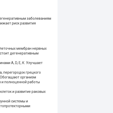
дегенеративным заболеваниям
нижает риск развития
клеточных мембран нервных
остоит дегенеративным
нами А, D, Е, К. Улучшает
а, перегородок грецкого
в. Обогащают организм
 и полноценной работы
клеток и развитие раковых
унной системы и
атопротекторными