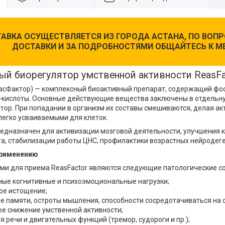
АВКА ОСУЩЕСТВЛЯЕТСЯ ИЗ ГОРОДА АСТАНА, ПО ВО
ДОСТАВКИ И ЗА ПОДРОБНОСТЯМИ ОБЩАЙТЕСЬ К М
ый биорегулятор умственной активности ReasFa
еасФактор) — комплексный биоактивный препарат, содержащий фо
кислоты. Основные действующие вещества заключены в отдельну
атор. При попадании в организм их составы смешиваются, делая а
легко усваиваемыми для клеток.
едназначен для активизации мозговой деятельности, улучшения 
га, стабилизации работы ЦНС, профилактики возрастных нейродег
применению
и для приема ReasFactor являются следующие патологические со
ые когнитивные и психоэмоциональные нагрузки;
ое истощение;
е памяти, остроты мышления, способности сосредотачиваться на 
ое снижение умственной активности;
 речи и двигательных функций (тремор, судороги и пр.);