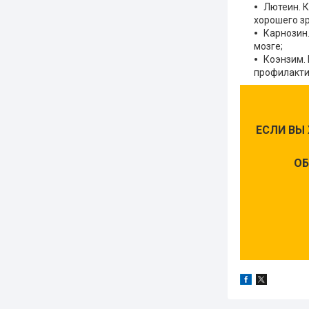
Лютеин. К
хорошего зр
Карнозин
мозге;
Коэнзим. 
профилактик
ЕСЛИ ВЫ
ОБ