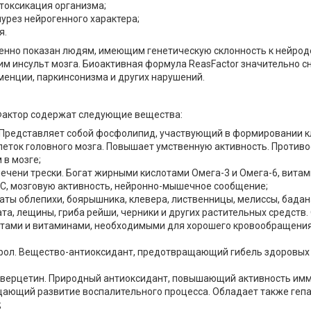
токсикация организма;
урез нейрогенного характера;
я.
енно показан людям, имеющим генетическую склонность к нейро
м инсульт мозга. Биоактивная формула ReasFactor значительно с
менции, паркинсонизма и других нарушений.
Фактор содержат следующие вещества:
 Представляет собой фосфолипид, участвующий в формировании 
клеток головного мозга. Повышает умственную активность. Против
 в мозге;
ечени трески. Богат жирными кислотами Омега-3 и Омега-6, витами
С, мозговую активность, нейронно-мышечное сообщение;
ты облепихи, боярышника, клевера, лиственницы, мелиссы, бадан
ата, лещины, гриба рейши, черники и других растительных средст
тами и витаминами, необходимыми для хорошего кровообращения
рол. Вещество-антиоксидант, предотвращающий гибель здоровых 
верцетин. Природный антиоксидант, повышающий активность имм
ающий развитие воспалительного процесса. Обладает также геп
;