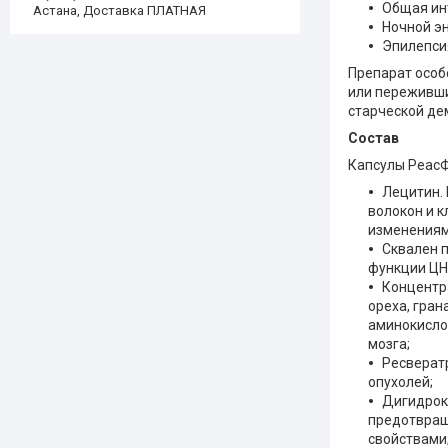
Общая ин
Астана, Доставка ПЛАТНАЯ
Ночной эн
Эпилепси
Препарат особ
или переживши
старческой де
Состав
Капсулы Реас
Лецитин.
волокон и 
изменениям
Сквален п
функции ЦН
Концентра
ореха, гран
аминокисло
мозга;
Ресверат
опухолей;
Дигидрок
предотвращ
свойствами