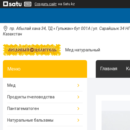
Создать сайт
на Satu.kz
пр. Абылай хана 34, ТД « Гульжан» бут 001А | ул. Сарайшык 34 НП
Казахстан
Мед натуральный
Главная
К
Мед
Продукты пчеловодства
Пантагематоген
Натуральные бальзамы