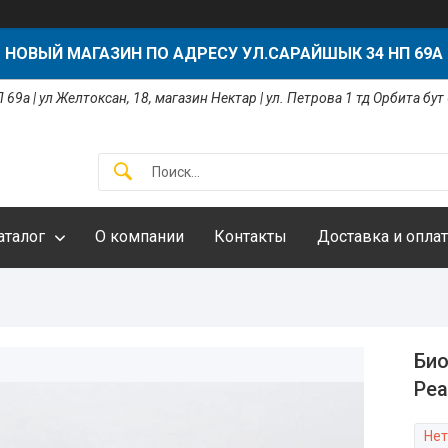
НОВЫЙ МАГАЗИН ПО АДРЕСУ УЛ.САРАЙШЫК 34 НП 69А
 69а | ул Желтоксан, 18, магазин Нектар | ул. Петрова 1 тд Орбита бут
аталог
О компании
Контакты
Доставка и оплат
Био
Ре
Нет