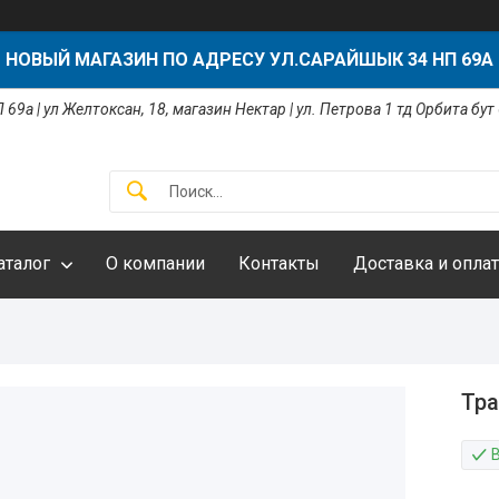
НОВЫЙ МАГАЗИН ПО АДРЕСУ УЛ.САРАЙШЫК 34 НП 69А
 69а | ул Желтоксан, 18, магазин Нектар | ул. Петрова 1 тд Орбита бут
аталог
О компании
Контакты
Доставка и оплат
Тра