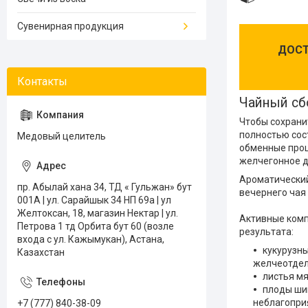
Сувенирная продукция
ДОСТ
Чайный сб
Чтобы сохрани
полностью сос
Медовый целитель
обменные проц
желчегонное д
Ароматический
пр. Абылай хана 34, ТД « Гульжан» бут
вечернего чая 
001А | ул. Сарайшык 34 НП 69а | ул
Желтоксан, 18, магазин Нектар | ул.
Активные комп
Петрова 1 тд Орбита бут 60 (возле
результата:
входа с ул. Кажымукан), Астана,
кукурузн
Казахстан
желчеотдел
листья м
плоды ши
неблагопри
+7 (777) 840-38-09