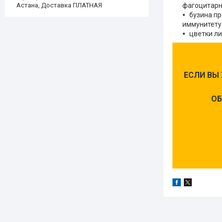
Астана, Доставка ПЛАТНАЯ
фагоцитарн
бузина п
иммунитету
цветки л
ЕСЛИ ВЫ
ОБ