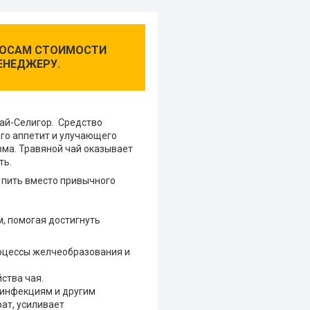
ПРОСАМ СТОИМОСТИ
ЕНЕДЖЕРУ.
тай-Селигор. Средство
го аппетит и улучающего
зма. Травяной чай оказывает
ть.
 пить вместо привычного
, помогая достигнуть
оцессы желчеобразования и
ства чая.
 инфекциям и другим
ат, усиливает