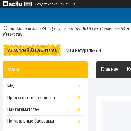
Создать сайт
на Satu.kz
пр. Абылай хана 34, ТД « Гульжан» бут 001А | ул. Сарайшык 34 НП
Казахстан
Мед натуральный
Главная
К
Мед
Продукты пчеловодства
Пантагематоген
Натуральные бальзамы