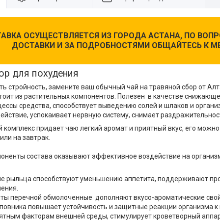
АВКА ОСУЩЕСТВЛЯЕТСЯ ИЗ ГОРОДА АСТАНА, ПО ВО
ДОСТАВКИ И ЗА ПОДРОБНОСТЯМИ ОБЩАЙТЕСЬ К М
ор для похудения
ть стройность, замените ваш обычный чай на травяной сбор от Ал
тоит из растительных компонентов. Полезен в качестве снижающе
ессы средства, способствует выведению солей и шлаков и органи
ействие, успокаивает нервную систему, снимает раздражительнос
 комплекс придает чаю легкий аромат и приятный вкус, его можно
или на завтрак.
оненты состава оказывают эффективное воздействие на организм
ые рыльца способствуют уменьшению аппетита, поддерживают пр
ения.
яты перечной обмолоченные дополняют вкусо-ароматические свой
повника повышает устойчивость и защитные реакции организма к
ятным факторам внешней среды, стимулирует кроветворный аппар