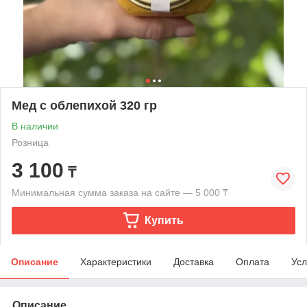
Мед с облепихой 320 гр
В наличии
Розница
3 100
₸
Минимальная сумма заказа на сайте — 5 000 ₸
Купить
Описание
Характеристики
Доставка
Оплата
Усл
Описание