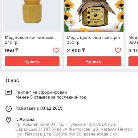
Мёд подсолнечниковый
Мед с цветочной пыльцой
Мед
240 гр
350 гр
320 
950
2 800
3 1
₸
₸
Купить
Купить
О нас
Рейтинг не сформирован
Менее 5 отзывов за последний год
Работает с 03.12.2015
г. Астана
пр. Абылай хана 34, ТД « Гульжан» бут 001А | ул.
Сарайшык 34 НП 69а | ул Желтоксан, 18, магазин Нектар
| ул. Петрова 1 тд Орбита бут 60 (возле входа с ул.