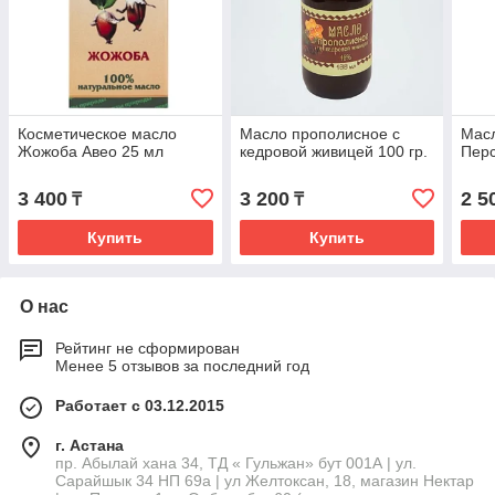
Косметическое масло
Масло прополисное с
Масл
Жожоба Авео 25 мл
кедровой живицей 100 гр.
Пер
3 400
3 200
2 5
₸
₸
Купить
Купить
О нас
Рейтинг не сформирован
Менее 5 отзывов за последний год
Работает с 03.12.2015
г. Астана
пр. Абылай хана 34, ТД « Гульжан» бут 001А | ул.
Сарайшык 34 НП 69а | ул Желтоксан, 18, магазин Нектар