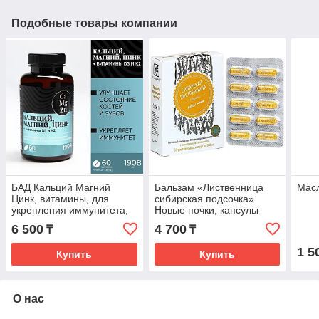
Подобные товары компании
БАД Кальций Магний
Бальзам «Лиственница
Мас
Цинк, витамины, для
сибирская подсочка»
укрепления иммунитета,
Новые почки, капсулы
60 таблеток
№30*0,5г.
6 500
4 700
₸
₸
1 5
Купить
Купить
О нас