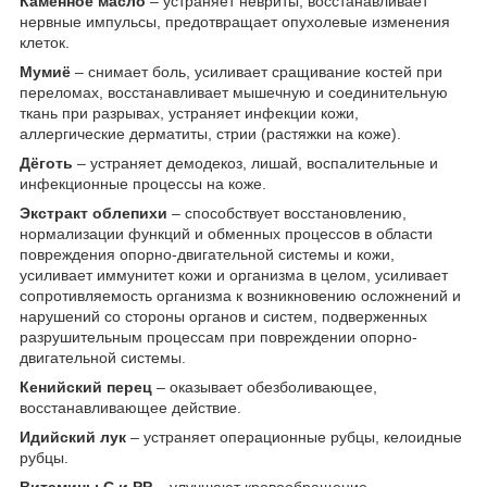
Каменное масло
– устраняет невриты, восстанавливает
нервные импульсы, предотвращает опухолевые изменения
клеток.
Мумиё
– снимает боль, усиливает сращивание костей при
переломах, восстанавливает мышечную и соединительную
ткань при разрывах, устраняет инфекции кожи,
аллергические дерматиты, стрии (растяжки на коже).
Дёготь
– устраняет демодекоз, лишай, воспалительные и
инфекционные процессы на коже.
Экстракт облепихи
– способствует восстановлению,
нормализации функций и обменных процессов в области
повреждения опорно-двигательной системы и кожи,
усиливает иммунитет кожи и организма в целом, усиливает
сопротивляемость организма к возникновению осложнений и
нарушений со стороны органов и систем, подверженных
разрушительным процессам при повреждении опорно-
двигательной системы.
Кенийский перец
– оказывает обезболивающее,
восстанавливающее действие.
Идийский лук
– устраняет операционные рубцы, келоидные
рубцы.
Витамины С и РР
– улучшают кровообращение,