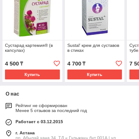
Сустарад картемия® (в
Sustal' крем для суставов
Суст
капсулах)
в стиках
тубе
4 500
4 700
7 5
₸
₸
Купить
Купить
О нас
Рейтинг не сформирован
Менее 5 отзывов за последний год
Работает с 03.12.2015
г. Астана
пр. Абылай хана 34, ТД « Гульжан» бут 001А | ул.