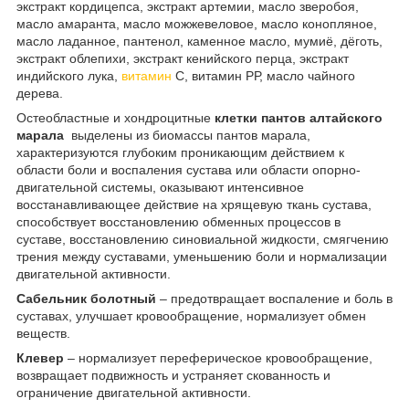
экстракт кордицепса, экстракт артемии, масло зверобоя,
масло амаранта, масло можжевеловое, масло конопляное,
масло ладанное, пантенол, каменное масло, мумиё, дёготь,
экстракт облепихи, экстракт кенийского перца, экстракт
индийского лука,
витамин
С, витамин РР, масло чайного
дерева.
Остеобластные и хондроцитные
клетки пантов алтайского
марала
выделены из биомассы пантов марала,
характеризуются глубоким проникающим действием к
области боли и воспаления сустава или области опорно-
двигательной системы, оказывают интенсивное
восстанавливающее действие на хрящевую ткань сустава,
способствует восстановлению обменных процессов в
суставе, восстановлению синовиальной жидкости, смягчению
трения между суставами, уменьшению боли и нормализации
двигательной активности.
Сабельник болотный
– предотвращает воспаление и боль в
суставах, улучшает кровообращение, нормализует обмен
веществ.
Клевер
– нормализует переферическое кровообращение,
возвращает подвижность и устраняет скованность и
ограничение двигательной активности.