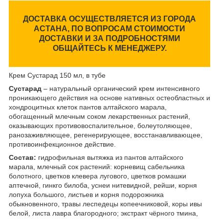
ДОСТАВКА ОСУЩЕСТВЛЯЕТСЯ ИЗ ГОРОДА
АСТАНА, ПО ВОПРОСАМ СТОИМОСТИ
ДОСТАВКИ И ЗА ПОДРОБНОСТЯМИ
ОБЩАЙТЕСЬ К МЕНЕДЖЕРУ.
Крем Сустарад 150 мл, в тубе
Сустарад
– натуральный органический крем интенсивного
проникающего действия на основе нативных остеобластных и
хондроцитных клеток пантов алтайского марала,
обогащенный млечным соком лекарственных растений,
оказывающих противовоспалительное, болеутоляющее,
ранозаживляющее, регенерирующее, восстанавливающее,
противоинфекционное действие.
Состав:
гидрофильная вытяжка из пантов алтайского
марала, млечный сок растений: корневищ сабельника
болотного, цветков клевера лугового, цветков ромашки
аптечной, гинкго билоба, уснеи нитевидной, рейши, корня
лопуха большого, листьев и корня подорожника
обыкновенного, травы леспедецы копеечниковой, коры ивы
белой, листа лавра благородного; экстракт чёрного тмина,