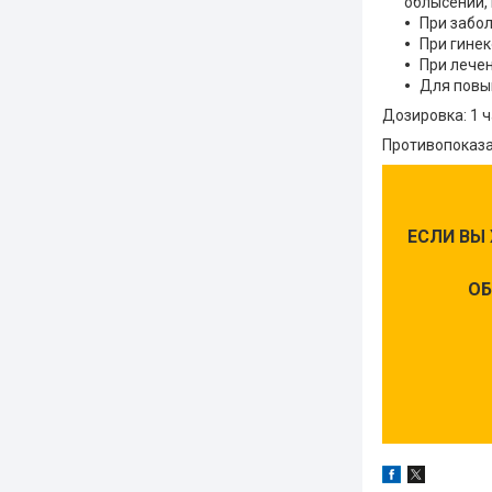
облысении, 
При забол
При гинек
При лечен
Для повы
Дозировка: 1 ч
Противопоказа
ЕСЛИ ВЫ
ОБ