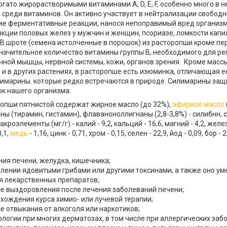
гато жирорастворимыми витаминами A, D, E, F, особенно много в н
 среди витаминов. Он активно участвует в нейтрализации свободн
ие ферментативные реакции, нанося непоправимый вред организм
кции половых желез у мужчин и женщин, псориазе, ломкости капил
 В шроте (семена истолченные в порошок) из расторопши кроме п
значительное количество витамины группы В, необходимого для ре
чной мышцы, нервной системы, кожи, органов зрения. Кроме масс
и в других растениях, в расторопше есть изюминка, отличающая е
лимарины. которые редко встречаются в природе. Силимарины защи
ок нашего организма.
опши пятнистой содержат жирное масло (до 32%),
эфирное масло
ы (тирамин, гистамин), флаваноноллигнаны (2,8-3,8%) - силибнн, 
кроэлементы (мг/г) - калий - 9,2, кальций - 16,6, магний - 4,2, жел
0,1,
медь
- 1,16, цинк - 0,71, хром - 0,15, селен - 22,9, йод - 0,09, бор - 2
ия печени, желудка, кишечника;
влении ядовитыми грибами или другими токсинами, а также оно у
я лекарственных препаратов;
се выздоровления после лечения заболеваний печени;
хождения курса химио- или лучевой терапии;
е отвыкания от алкоголя или наркотиков;
логии при многих дерматозах, в том числе при аллергических заб