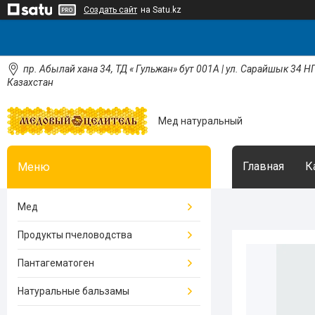
Создать сайт
на Satu.kz
пр. Абылай хана 34, ТД « Гульжан» бут 001А | ул. Сарайшык 34 НП
Казахстан
Мед натуральный
Главная
К
Мед
Продукты пчеловодства
Пантагематоген
Натуральные бальзамы