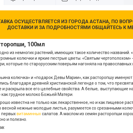
АВКА ОСУЩЕСТВЛЯЕТСЯ ИЗ ГОРОДА АСТАНА, ПО ВО
ДОСТАВКИ И ЗА ПОДРОБНОСТЯМИ ОБЩАЙТЕСЬ К М
торопши, 100мл
одно из немногих растений, имеющих такое количество названий. 
громные колючки и яркие пестрые цветы. «Святым чертополохом» -
ри, которые по старорусским поверьям нагоняла на православных
.
ьина колючка» и «подарок Девы Марии», как расторопшу именуют 
ились благодаря древней христианской легенде о том, что пресвя
е и раскрыла все его целебные свойства. А белые, выступающие н
е как грудное молоко Божьей Матери.
ошо известна не только как лекарственное, но и как пищевое рас
о весной нежные молодые листья, разумеется со срезанными колю
я первых
витаминных
салатов. А маслом из семян расторопши хоро
сно и полезно.
ав: