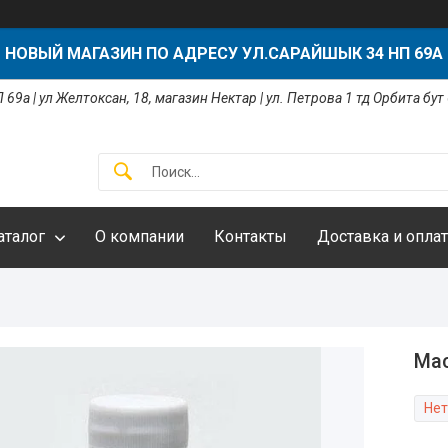
НОВЫЙ МАГАЗИН ПО АДРЕСУ УЛ.САРАЙШЫК 34 НП 69А
 69а | ул Желтоксан, 18, магазин Нектар | ул. Петрова 1 тд Орбита бут
аталог
О компании
Контакты
Доставка и оплат
Мас
Нет