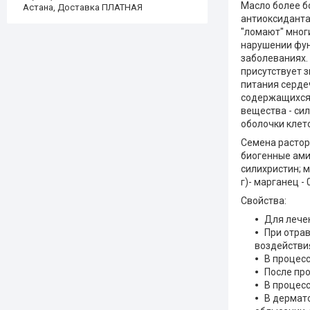
Масло более бо
Астана, Доставка ПЛАТНАЯ
антиоксиданта
"ломают" мног
нарушении фун
заболеваниях.
присутствует 
питания серде
содержащихся 
вещества - си
оболочки клет
Семена растор
биогенные амин
силихристин; ма
г)- марганец - 
Свойства:
Для лечен
При отра
воздействи
В процес
После про
В процесс
В дермато