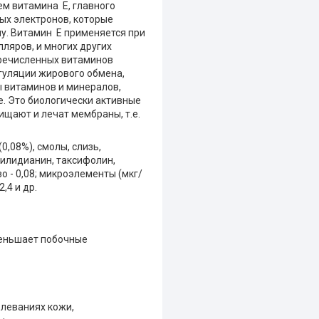
ем витамина Е, главного
ых электронов, которые
у. Витамин Е применяется при
ляров, и многих других
еречисленных витаминов
гуляции жирового обмена,
ы витаминов и минералов,
е. Это биологически активные
щают и лечат мембраны, т.е.
(0,08%), смолы, слизь,
силидианин, таксифолин,
езо - 0,08; микроэлементы (мкг/
2,4 и др.
меньшает побочные
олеваниях кожи,