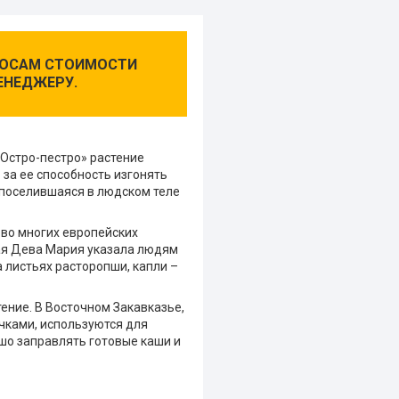
ПРОСАМ СТОИМОСТИ
ЕНЕДЖЕРУ.
«Остро-пестро» растение
 за ее способность изгонять
 поселившаяся в людском теле
во многих европейских
тая Дева Мария указала людям
а листьях расторопши, капли –
тение. В Восточном Закавказье,
чками, используются для
шо заправлять готовые каши и