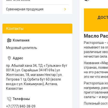
Сувенирная продукция
ДОСТ
Масло Рас
Расторопша – 
называют за о
Медовый целитель
различные хво
нечистая сила
Названия «Мар
пр. Абылай хана 34, ТД « Гульжан» бут
странах, появ
001А | ул. Сарайшык 34 НП 69а | ул
на это растени
Желтоксан, 18, магазин Нектар | ул.
это ни что ино
Петрова 1 тд Орбита бут 60 (возле
Расторопша хор
входа с ул. Кажымукан), Астана,
например, ран
Казахстан
приготовлени
салаты – и вку
Полезный сост
+7 (777) 840-38-09