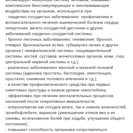
комплексное биостимулирующее и омолаживающее
воздействие на организм, используется при:
- сердечно-сосудистых заболеваниях: профилактики и
вспомогательного лечения ишемической болезни сердца,
гипертонии, вегето-сосудистой дистонии и других
заболеваний сердечно-сосудистой системы;
- бронхо-легочных заболеваниях: пневмония, бронхит,
плеврит, бронхиальная астма, туберкулез легких и других
органов ( лимфатической системы, пищеварительной
системы, костей, суставов, мочеполовых органов, кожи, глаз,
центральной нервной системы и т.д.);
- различных заболеваниях женской и мужской половой
системы (аденома простаты, бесплодие, импотенция,
простатит, снижение полового влечения и т.д.);
- в качестве профилактического средства при первых
симптомах простуды и низком уровне гемоглобина;
- эффективен при лечении воспалительных процессов,
нагноений после оперативных вмешательств;
- атеросклерозе как сосудов мозга, так и нижних конечностей,
тромбофлебите, варикозе (уменьшение отеков вен и их
синевы, исчезновение болей при ходьбе, улучшение общего
состояния);
- повышает способность организма сопротивляться