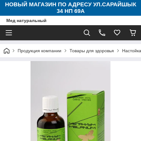
НОВЫЙ МАГАЗИН ПО АДРЕСУ УЛ.САРАЙШЫК
34 НП 69А
Мед натуральный
Продукция компании
Товары для здоровья
Настойка