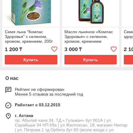
Семя льна "Компас
Масло льняное «Компас
Семе
Здоровья" с селеном,
Здоровья» с селеном,
здор
хромом, кремнием, 200г
хромом, кремнием
1 200
3 000
2 1
₸
₸
Купить
Купить
О нас
Рейтинг не сформирован
Менее 5 отзывов за последний год
Работает с 03.12.2015
г. Астана
пр. Абылай хана 34, ТД « Гульжан» бут 001А | ул.
Сарайшык 34 НП 69а | ул Желтоксан, 18, магазин Нектар
| ул. Петрова 1 тд Орбита бут 60 (возле входа с ул.