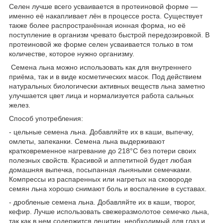
Селен лучше всего усваивается в протеиновой форме —
именно её накапливает лён в процессе роста. Существует
также более распространённая ионная форма, но её
поступление в организм чревато быстрой передозировкой. В
протеиновой же форме селен усваивается только в том
количестве, которое нужно организму.
Семена льна можно использовать как для внутреннего
приёма, так и в виде косметических масок. Под действием
натуральных биологически активных веществ льна заметно
улучшается цвет лица и нормализуется работа сальных
желез.
Способ употребления:
- цельные семена льна. Добавляйте их в каши, выпечку,
омлеты, запеканки. Семена льна выдерживают
кратковременное нагревание до 218°С без потери своих
полезных свойств. Красивой и аппетитной будет любая
домашняя выпечка, посыпанная льняными семечками.
Компрессы из распаренных или нагретых на сковороде
семян льна хорошо снимают боль и воспаление в суставах.
- дробленые семена льна. Добавляйте их в каши, творог,
кефир. Лучше использовать свежеразмолотое семечко льна,
так как в нем содержится лецитин, необходимый для глаз и