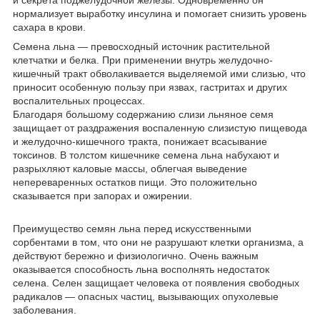
и секрета поджелудочной железы. Одновременно он
нормализует выработку инсулина и помогает снизить уровень
сахара в крови.
Семена льна — превосходный источник растительной
клетчатки и белка. При применении внутрь желудочно-
кишечный тракт обволакивается выделяемой ими слизью, что
приносит особенную пользу при язвах, гастритах и других
воспалительных процессах.
Благодаря большому содержанию слизи льняное семя
защищает от раздражения воспаленную слизистую пищевода
и желудочно-кишечного тракта, понижает всасывание
токсинов. В толстом кишечнике семена льна набухают и
разрыхляют каловые массы, облегчая выведение
непереваренных остатков пищи. Это положительно
сказывается при запорах и ожирении.
Преимущество семян льна перед искусственными
сорбентами в том, что они не разрушают клетки организма, а
действуют бережно и физиологично. Очень важным
оказывается способность льна восполнять недостаток
селена. Селен защищает человека от появления свободных
радикалов — опасных частиц, вызывающих опухолевые
заболевания.