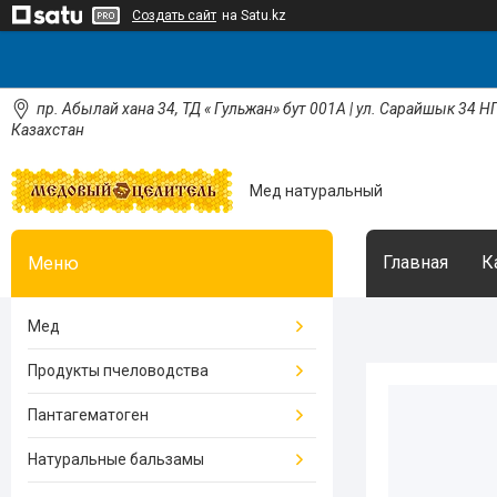
Создать сайт
на Satu.kz
пр. Абылай хана 34, ТД « Гульжан» бут 001А | ул. Сарайшык 34 НП
Казахстан
Мед натуральный
Главная
К
Мед
Продукты пчеловодства
Пантагематоген
Натуральные бальзамы