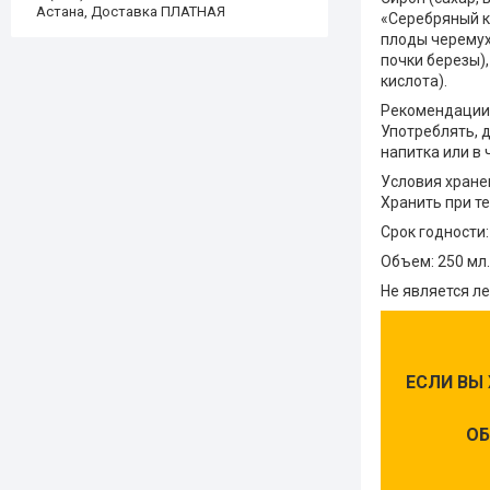
Астана, Доставка ПЛАТНАЯ
«Серебряный к
плоды черемух
почки березы),
кислота).
Рекомендации
Употреблять, д
напитка или в 
Условия хране
Хранить при т
Срок годности:
Объем: 250 мл.
Не является л
ЕСЛИ ВЫ
ОБ