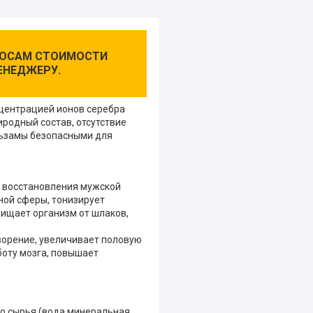
ПРОСАМ СТОИМОСТИ
ЕНЕДЖЕРУ.
нцентрацией ионов серебра
родный состав, отсутствие
льзамы безопасными для
я восстановления мужской
ной сферы, тонизирует
чищает организм от шлаков,
ворение, увеличивает половую
боту мозга, повышает
ого сырья (вода минеральная