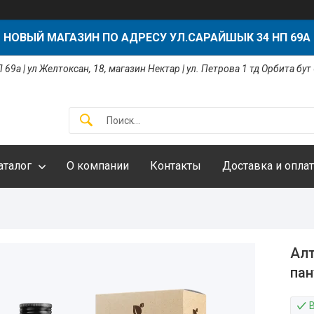
НОВЫЙ МАГАЗИН ПО АДРЕСУ УЛ.САРАЙШЫК 34 НП 69А
 69а | ул Желтоксан, 18, магазин Нектар | ул. Петрова 1 тд Орбита бут
аталог
О компании
Контакты
Доставка и оплат
Алт
пан