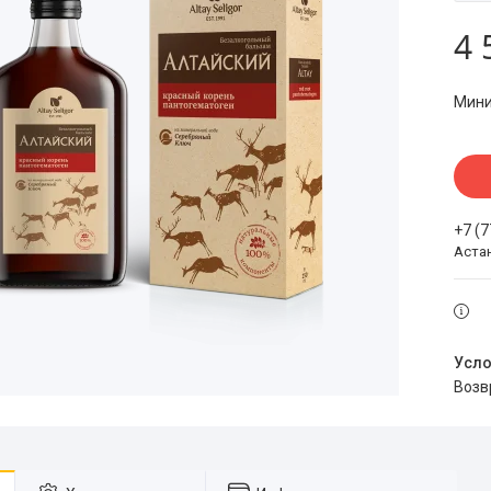
4 
Мини
+7 (
Аста
воз