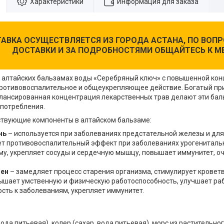
Характеристики
Информация для заказа
АВКА ОСУЩЕСТВЛЯЕТСЯ ИЗ ГОРОДА АСТАНА, ПО ВО
ДОСТАВКИ И ЗА ПОДРОБНОСТЯМИ ОБЩАЙТЕСЬ К М
х алтайских бальзамах воды «Серебряный ключ» с повышенной ко
противовоспалительное и общеукрепляющее действие. Богатый при
алансированная концентрация лекарственных трав делают эти ба
потребления.
твующие компоненты в алтайском бальзаме:
нь
– используется при заболеваниях предстательной железы и дл
ет противовоспалительный эффект при заболеваниях урогениталь
му, укрепляет сосуды и сердечную мышцу, повышает иммунитет, о
ген
– замедляет процесс старения организма, стимулирует кровет
ышает умственную и физическую работоспособность, улучшает ра
сть к заболеваниям, укрепляет иммунитет.
вода питьевая), колер (сахар, вода питьевая), морс из растительн