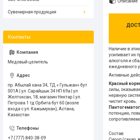
Описание
Сувенирная продукция
ДОСТ
Наличие в эти
усиливает их 
алкоголя и сб
Медовый целитель
ежедневного у
Активные дейс
Красный коре
пр. Абылай хана 34, ТД « Гульжан» бут
силы, оказыва
001А | ул. Сарайшык 34 НП 69а | ул
нервную систе
Желтоксан, 18, магазин Нектар | ул.
чистит кровь.
Петрова 1 тд Орбита бут 60 (возле
Пантогемато
входа с ул. Кажымукан), Астана,
потенцию, пов
Казахстан
сопротивляемо
Состав:
+7 (777) 840-38-09
Сироп (сахар, 