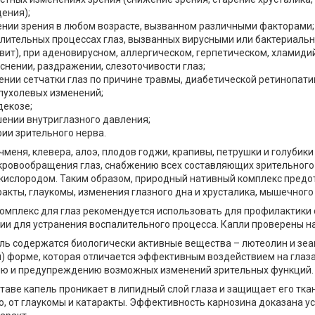
ения);
ении зрения в любом возрасте, вызванном различными факторами;
алительных процессах глаз, вызванных вирусными или бактериал
вит), при аденовирусном, аллергическом, герпетическом, хламид
снении, раздражении, слезоточивости глаз;
ении сетчатки глаз по причине травмы, диабетической ретинопати
опухолевых изменений;
декозе;
шении внутриглазного давления;
ии зрительного нерва.
чменя, клевера, алоэ, плодов годжи, крапивы, петрушки и голубик
кровообращения глаз, снабжению всех составляющих зрительного
кислородом. Таким образом, природный нативный комплекс предо
акты, глаукомы, изменения глазного дна и хрусталика, мышечного 
омплекс для глаз рекомендуется использовать для профилактики 
ии для устранения воспалительного процесса. Капли проверены н
ель содержатся биологически активные вещества – лютеолин и зеа
) форме, которая отличается эффективным воздействием на глаза
ю и предупреждению возможных изменений зрительных функций.
ставе капель проникает в липидный слой глаза и защищает его тка
о, от глаукомы и катаракты. Эффективность карнозина доказана у