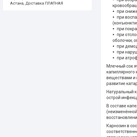
Астана, Доставка ПЛАТНАЯ
кровообращ
при сниж
при восп
(конъюнкти
при покра
при отсло
оболочки, 
при демо
при нару
при атроф
Млечный сок я
капиллярного 
веществами и 
развитие катар
Натуральный к
острой инфекц
В составе кап
(неизменённой
восстановлени
Карнозин в со
соответственн