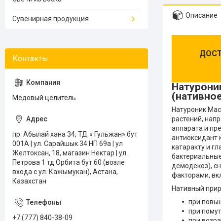
Описание
Сувенирная продукция
ДОСТ
Натуроник
(нативное
Медовый целитель
Натуроник Мас
растений, нап
аппарата и пр
пр. Абылай хана 34, ТД « Гульжан» бут
антиоксидант 
001А | ул. Сарайшык 34 НП 69а | ул
катаракту и г
Желтоксан, 18, магазин Нектар | ул.
бактериальные
Петрова 1 тд Орбита бут 60 (возле
демодекоз), с
входа с ул. Кажымукан), Астана,
факторами, вк
Казахстан
Нативный прир
при повыш
при пому
+7 (777) 840-38-09
при возра