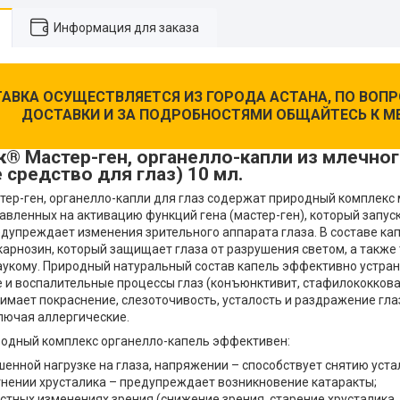
Информация для заказа
АВКА ОСУЩЕСТВЛЯЕТСЯ ИЗ ГОРОДА АСТАНА, ПО ВО
ДОСТАВКИ И ЗА ПОДРОБНОСТЯМИ ОБЩАЙТЕСЬ К М
® Мастер-ген, органелло-капли из млечног
 средство для глаз) 10 мл.
тер-ген, органелло-капли для глаз содержат природный комплекс 
равленных на активацию функций гена (мастер-ген), который запу
едупреждает изменения зрительного аппарата глаза. В составе к
карнозин, который защищает глаза от разрушения светом, а такж
лаукому. Природный натуральный состав капель эффективно устра
 и воспалительные процессы глаз (конъюнктивит, стафилококкова
нимает покраснение, слезоточивость, усталость и раздражение гл
лючая аллергические.
одный комплекс органелло-капель эффективен:
енной нагрузке на глаза, напряжении – способствует снятию уста
тнении хрусталика – предупреждает возникновение катаракты;
стных изменениях зрения (снижение зрения, старение хрусталика