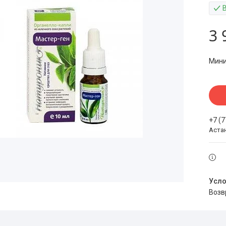
3 
Мини
+7 (
Аста
воз