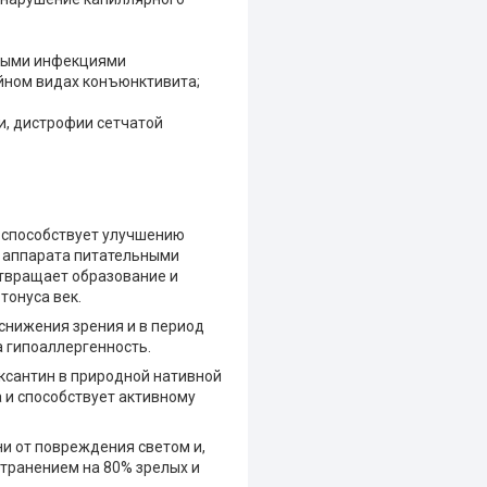
ьными инфекциями
ийном видах конъюнктивита;
и, дистрофии сетчатой
и способствует улучшению
 аппарата питательными
твращает образование и
тонуса век.
снижения зрения и в период
а гипоаллергенность.
ксантин в природной нативной
 и способствует активному
ни от повреждения светом и,
странением на 80% зрелых и