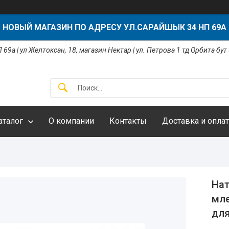
НОВЫЙ МАГАЗИН ПО АДРЕСУ УЛ.САРАЙШЫК 34 НП 69А
 69а | ул Желтоксан, 18, магазин Нектар | ул. Петрова 1 тд Орбита бут
аталог
О компании
Контакты
Доставка и оплат
Нат
мле
для