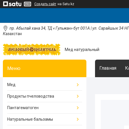
Создать сайт
на Satu.kz
пр. Абылай хана 34, ТД « Гульжан» бут 001А | ул. Сарайшык 34 НП
Казахстан
Мед натуральный
Главная
К
Мед
Продукты пчеловодства
Пантагематоген
Натуральные бальзамы