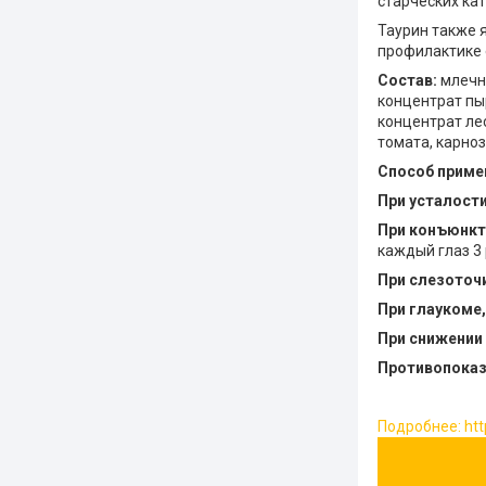
старческих кат
Таурин также 
профилактике 
Состав:
млечны
концентрат пы
концентрат ле
томата, карноз
Способ приме
При усталости
При конъюнкт
каждый глаз 3 
При слезоточи
При глаукоме,
При снижении 
Противопоказ
Подробнее: htt