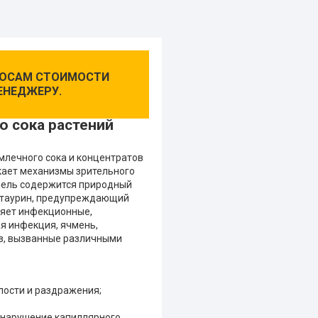
ПРОСАМ СТОИМОСТИ
ЕНЕДЖЕРУ.
о сока растений
млечного сока и концентратов
скает механизмы зрительного
апель содержится природный
е таурин, предупреждающий
няет инфекционные,
я инфекция, ячмень,
аз, вызванные различными
лости и раздражения;
, нарушение капиллярного