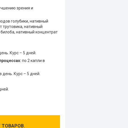
учшению зрения и
лодов голубики, нативный
т трутовика, нативный
 билоба, нативный концентрат
ень. Курс – 5 дней.
процессах:
по 2 капли в
в день. Курс – 5 дней.
.
дней.
 ТОВАРОВ.