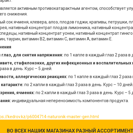
аракт.
является активным противокатарактным агентом, способствует ул
его снижения.
й сок ячменя, клевера, алоэ, плодов годжи, крапивы, петрушки, п
рея, нативный концентрат плодов лимонника, нативный концентра
спедецы, нативный концентрат уснеи, нативный концентрат гинкго
ин, таурин, витамин В2, витамин С, витамин А, витамин Е.
нения
 глаз, для снятия напряжения:
по 1 капле в каждый глаз 2 раза в д
ивите, стафилококке, других инфекционных и воспалительных 
раза в день. Курс – 5 дней.
вости, аллергических реакциях:
по 1 капле в каждый глаз 2 раза 
 катаракте:
по 2 капли в каждый глаз 3 раза в день. Курс – 10 дней
зрения, ячменях:
по 2 капли в каждый глаз 3 раза в день. Курс – 5 
ания:
индивидуальная непереносимость компонентов продукта.
ps://kedrov.kz/p6004714-naturonik-master-gen.html
ВО ВСЕХ НАШИХ МАГАЗИНАХ РАЗНЫЙ АССОРТИМЕНТ