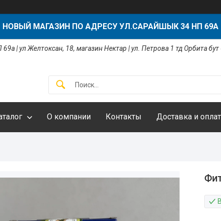
НОВЫЙ МАГАЗИН ПО АДРЕСУ УЛ.САРАЙШЫК 34 НП 69А
 69а | ул Желтоксан, 18, магазин Нектар | ул. Петрова 1 тд Орбита бут
аталог
О компании
Контакты
Доставка и оплат
Фит