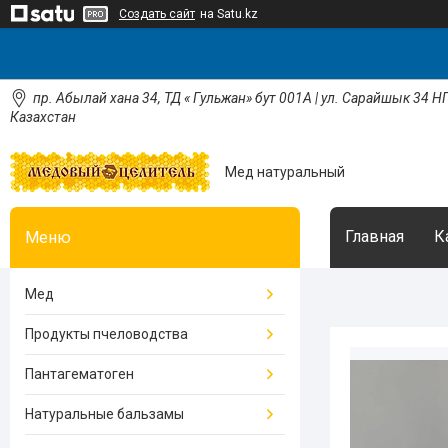
Создать сайт
на Satu.kz
пр. Абылай хана 34, ТД « Гульжан» бут 001А | ул. Сарайшык 34 НП
Казахстан
Мед натуральный
Главная
К
Мед
Продукты пчеловодства
Пантагематоген
Натуральные бальзамы