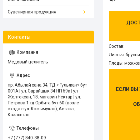
Сувенирная продукция
ДОСТ
Состав:
Листья: брусн
Медовый целитель
Плоды: можже
пр. Абылай хана 34, ТД « Гульжан» бут
ЕСЛИ ВЫ
001А | ул. Сарайшык 34 НП 69а | ул
Желтоксан, 18, магазин Нектар | ул.
Петрова 1 тд Орбита бут 60 (возле
ОБ
входа с ул. Кажымукан), Астана,
Казахстан
+7 (777) 840-38-09